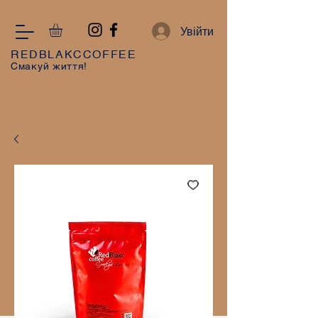
Увійти
REDBLAKCCOFFEE
Смакуй життя!