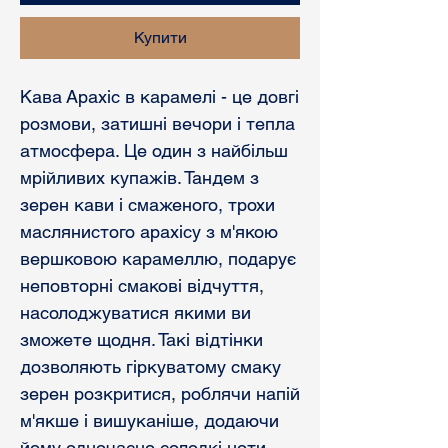
Купити
Кава Арахіс в карамелі - це довгі
розмови, затишні вечори і тепла
атмосфера. Це один з найбільш
мрійливих купажів. Тандем з
зерен кави і смаженого, трохи
маслянистого арахісу з м'якою
вершковою карамеллю, подарує
неповторні смакові відчуття,
насолоджуватися якими ви
зможете щодня. Такі відтінки
дозволяють гіркуватому смаку
зерен розкритися, роблячи напій
м'якше і вишуканіше, додаючи
йому одночасно солодкі ноти.