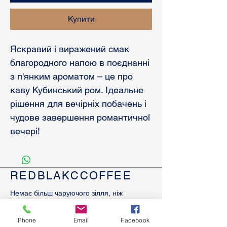
Купити
Яскравий і виражений смак
благородного напою в поєднанні
з п'янким ароматом – це про
каву Кубинський ром. Ідеальне
рішення для вечірніх побачень і
чудове завершення романтичної
вечері!
REDBLAKCCOFFEE
Немає більш чаруючого зілля, ніж
кава. Її букет прекрасний, але не до
кінця розкритий. Багатогранність
Phone
Email
Facebook
смаку і аромату просто вражає.