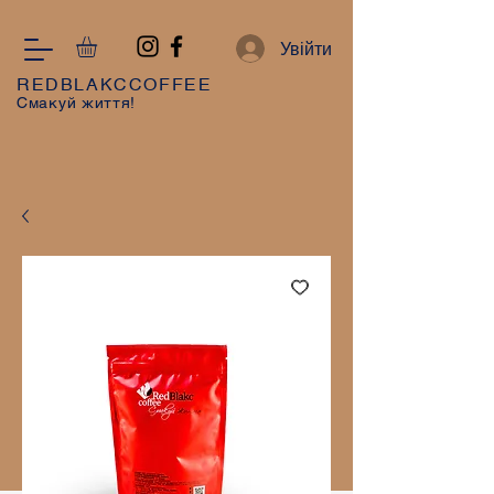
Увійти
REDBLAKCCOFFEE
Смакуй життя!