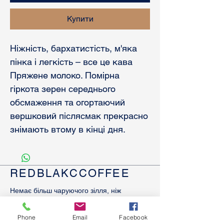
Купити
Ніжність, бархатистість, м'яка
пінка і легкість – все це кава
Пряжене молоко. Помірна
гіркота зерен середнього
обсмаження та огортаючий
вершковий післясмак прекрасно
знімають втому в кінці дня.
REDBLAKCCOFFEE
Немає більш чаруючого зілля, ніж
кава. Її букет прекрасний, але не до
кінця розкритий. Багатогранність
Phone
Email
Facebook
смаку і аромату просто вражає.