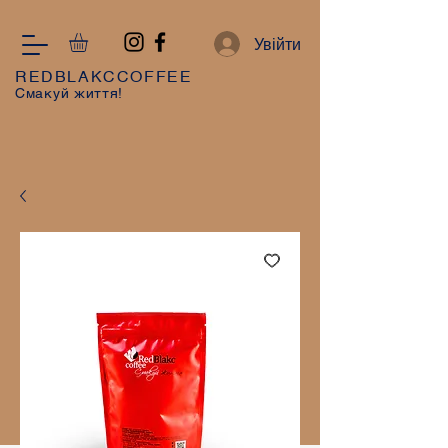
Увійти
REDBLAKCCOFFEE
Смакуй життя!