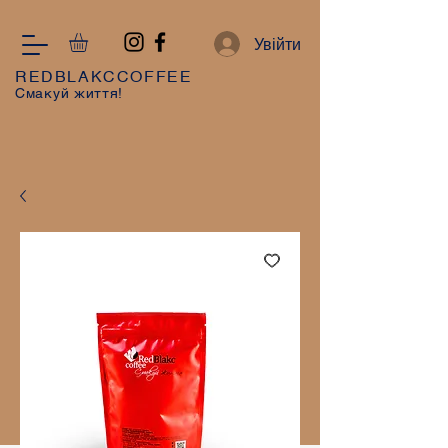
Увійти
REDBLAKCCOFFEE
Смакуй життя!