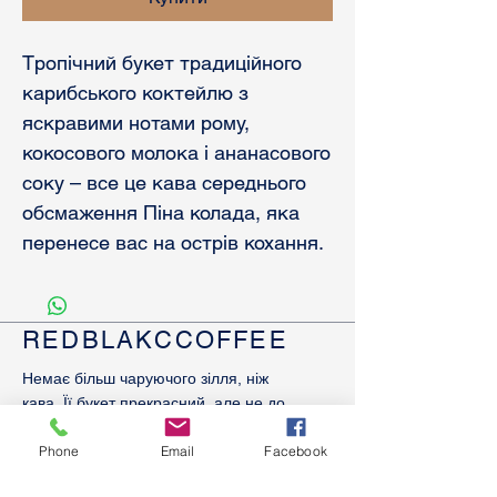
Тропічний букет традиційного
карибського коктейлю з
яскравими нотами рому,
кокосового молока і ананасового
соку – все це кава середнього
обсмаження Піна колада, яка
перенесе вас на острів кохання.
REDBLAKCCOFFEE
Немає більш чаруючого зілля, ніж
кава. Її букет прекрасний, але не до
кінця розкритий. Багатогранність
Phone
Email
Facebook
смаку і аромату просто вражає.
Тільки розуміючи це, можна