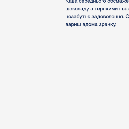
Кава середнього обсмажен
шоколаду з терпкими і ва
незабутнє задоволення. 
вариш вдома зранку.