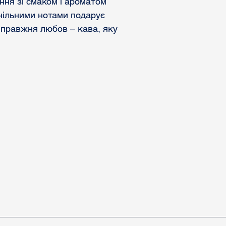
ня зі смаком і ароматом
нільними нотами подарує
Справжня любов – кава, яку