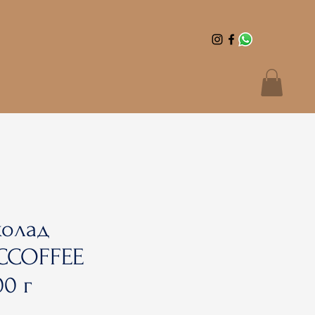
колад
CCOFFEE
00 г