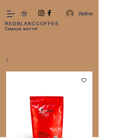
Увійти
REDBLAKCCOFFEE
Смакуй життя!