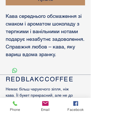
Кава середнього обсмаження зі
смаком і ароматом шоколаду з
терпкими і ванільними нотами
подарує незабутнє задоволення.
Справжня любов – кава, яку
вариш вдома зранку.
REDBLAKCCOFFEE
Немає більш чаруючого зілля, ніж
кава. Її букет прекрасний, але не до
кінця розкритий. Багатогранність
смаку і аромату просто вражає.
Phone
Email
Facebook
Тільки розуміючи це, можна
отримати справжнє задоволення.